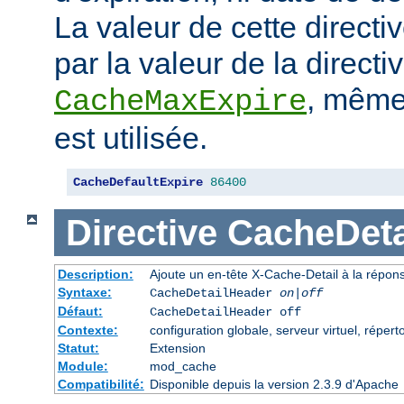
La valeur de cette directi
par la valeur de la directi
, même 
CacheMaxExpire
est utilisée.
CacheDefaultExpire
86400
Directive
CacheDeta
Description:
Ajoute un en-tête X-Cache-Detail à la répon
Syntaxe:
CacheDetailHeader
on|off
Défaut:
CacheDetailHeader off
Contexte:
configuration globale, serveur virtuel, répert
Statut:
Extension
Module:
mod_cache
Compatibilité:
Disponible depuis la version 2.3.9 d'Apache