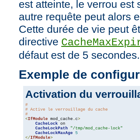
est atteinte, le verrou es
autre requête peut alors 
Cette durée de vie peut êt
directive
CacheMaxExpi
défaut est de 5 secondes.
Exemple de configur
Activation du verrouil
#
# Active le verrouillage du cache
#
<
IfModule
 mod_cache
.
c
>
CacheLock
 on

CacheLockPath
"/tmp/mod_cache-lock"
CacheLockMaxAge
5
</
IfModule
>