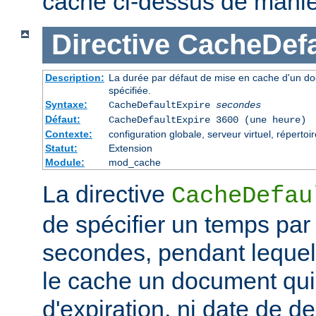
cache ci-dessus de maniè
Directive
CacheDefa
Description:
La durée par défaut de mise en cache d'un do
spécifiée.
Syntaxe:
CacheDefaultExpire
secondes
Défaut:
CacheDefaultExpire 3600 (une heure)
Contexte:
configuration globale, serveur virtuel, répertoi
Statut:
Extension
Module:
mod_cache
La directive
CacheDefau
de spécifier un temps par
secondes, pendant lequel
le cache un document qui
d'expiration, ni date de de