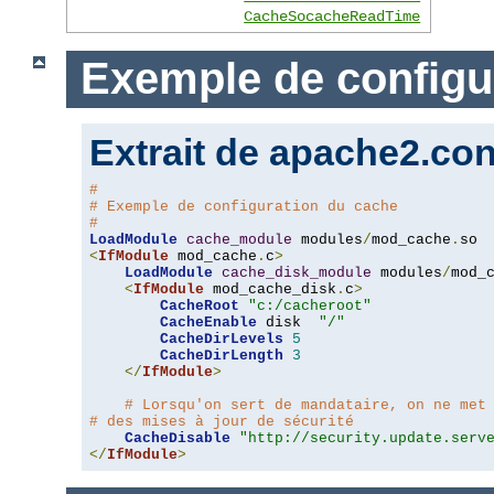
CacheSocacheReadTime
Exemple de configu
Extrait de apache2.con
#
# Exemple de configuration du cache
#
LoadModule
cache_module
 modules
/
mod_cache
.
<
IfModule
 mod_cache
.
c
>
LoadModule
cache_disk_module
 modules
/
mod_
<
IfModule
 mod_cache_disk
.
c
>
CacheRoot
"c:/cacheroot"
CacheEnable
 disk  
"/"
CacheDirLevels
5
CacheDirLength
3
</
IfModule
>
# Lorsqu'on sert de mandataire, on ne met
# des mises à jour de sécurité
CacheDisable
"http://security.update.serv
</
IfModule
>