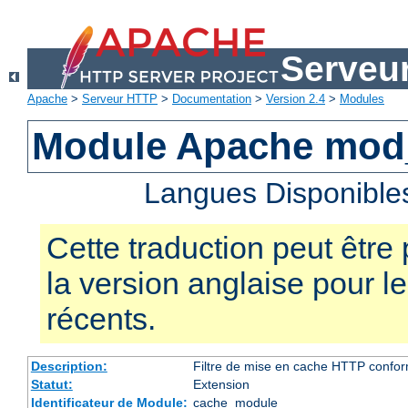
Serveu
Apache
>
Serveur HTTP
>
Documentation
>
Version 2.4
>
Modules
Module Apache mod
Langues Disponible
Cette traduction peut être 
la version anglaise pour 
récents.
Description:
Filtre de mise en cache HTTP confo
Statut:
Extension
Identificateur de Module:
cache_module