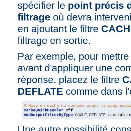
spécifier le
point précis 
filtrage
où devra interven
en ajoutant le filtre
CACH
filtrage en sortie.
Par exemple, pour mettre
avant d'appliquer une co
réponse, placez le filtre
C
DEFLATE
comme dans l'e
# Mise en cache du contenu avant la compressi
CacheQuickHandler
AddOutputFilterByType
 CACHE
;
DEFLATE text
/
plai
Une autre possibilité cons