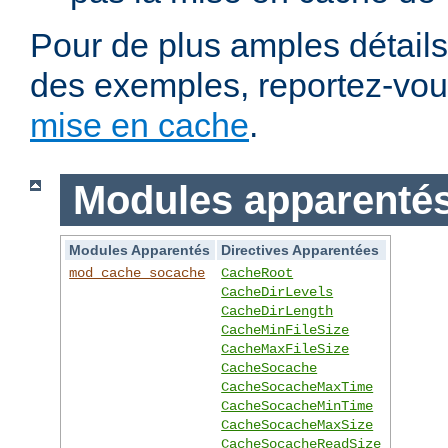
Pour de plus amples détails,
des exemples, reportez-vo
mise en cache
.
Modules apparentés 
Modules Apparentés
Directives Apparentées
mod_cache_socache
CacheRoot
CacheDirLevels
CacheDirLength
CacheMinFileSize
CacheMaxFileSize
CacheSocache
CacheSocacheMaxTime
CacheSocacheMinTime
CacheSocacheMaxSize
CacheSocacheReadSize