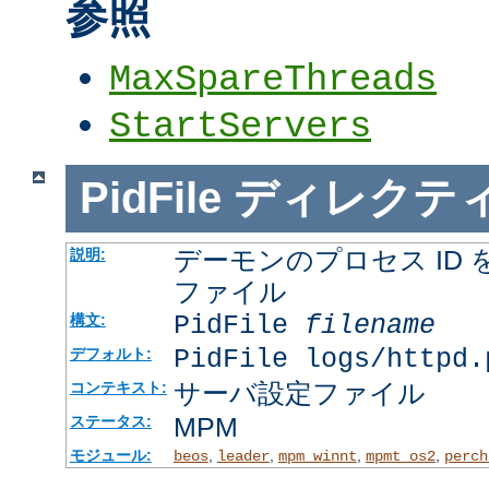
参照
MaxSpareThreads
StartServers
PidFile
ディレクテ
デーモンのプロセス ID
説明:
ファイル
PidFile
filename
構文:
PidFile logs/httpd.
デフォルト:
サーバ設定ファイル
コンテキスト:
MPM
ステータス:
モジュール:
,
,
,
,
beos
leader
mpm_winnt
mpmt_os2
perch