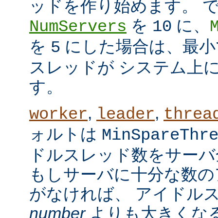
ッドを作り始めます。 
を
に、
NumServers
10
を
にした場合は、最小で
5
スレッドが システム上
す。
,
,
worker
leader
threa
ォルトは
MinSpareThr
ドルスレッド数をサーバ
もしサーバに十分な数の
がなければ、 アイドル
number
よりも大きくなる