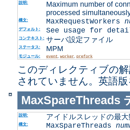
Maximum number of connec
説明:
processed simultaneousl
MaxRequestWorkers
n
構文:
See usage for detai
デフォルト:
サーバ設定ファイル
コンテキスト:
MPM
ステータス:
モジュール:
,
,
event
worker
prefork
このディレクティブの解
されていません。英語版
MaxSpareThreads
アイドルスレッドの最大
説明:
MaxSpareThreads
num
構文: