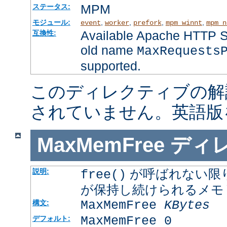
MPM
ステータス:
モジュール:
,
,
,
,
event
worker
prefork
mpm_winnt
mpm_n
Available Apache HTTP Se
互換性:
old name
MaxRequests
supported.
このディレクティブの解
されていません。英語版
MaxMemFree
ディ
が呼ばれない限
説明:
free()
が保持し続けられるメモ
MaxMemFree
KBytes
構文:
MaxMemFree 0
デフォルト: