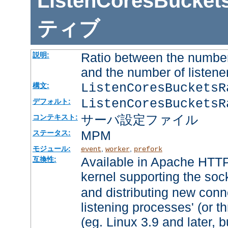
ListenCoresBucket
ティブ
Ratio between the number
説明:
and the number of listene
ListenCoresBuckets
構文:
ListenCoresBucketsR
デフォルト:
サーバ設定ファイル
コンテキスト:
MPM
ステータス:
モジュール:
,
,
event
worker
prefork
Available in Apache HTTP
互換性:
kernel supporting the soc
and distributing new conn
listening processes' (or th
(eg. Linux 3.9 and later, b