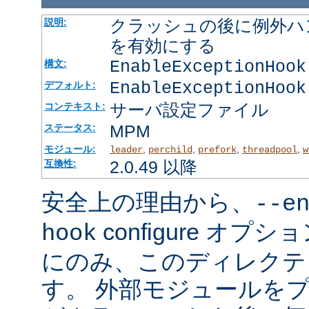
クラッシュの後に例外ハ
説明:
を有効にする
EnableExceptionHook
構文:
EnableExceptionHook
デフォルト:
サーバ設定ファイル
コンテキスト:
MPM
ステータス:
モジュール:
,
,
,
,
leader
perchild
prefork
threadpool
w
2.0.49 以降
互換性:
安全上の理由から、
--e
configure オ
hook
にのみ、このディレクテ
す。 外部モジュールを