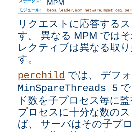
MPM
ステータス:
モジュール:
,
,
,
,
beos
leader
mpm_netware
mpmt_os2
per
リクエストに応答するス
す。 異なる MPM では
レクティブは異なる取り
す。
では、 デフ
perchild
で
MinSpareThreads 5
ド数を子プロセス毎に監
プロセスに十分な数のス
ば、 サーバはその子プ