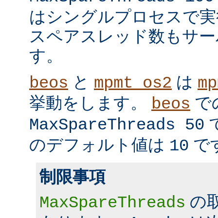
はシングルプロセスで実
スペアスレッド数もサー
す。
と
は
beos
mpmt_os2
mp
挙動をします。
で
beos
MaxSpareThreads 50
のデフォルト値は
で
10
制限事項
の
MaxSpareThreads