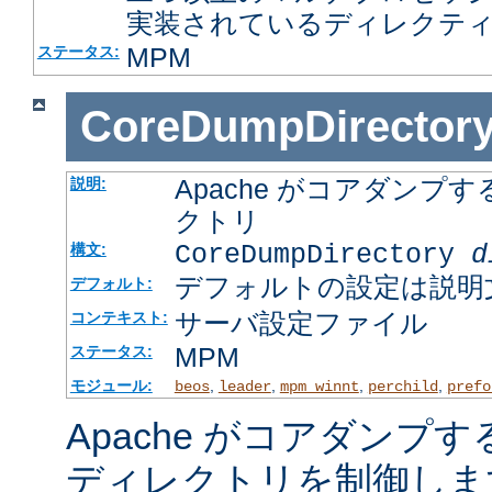
実装されているディレクテ
MPM
ステータス:
CoreDumpDirector
Apache がコアダン
説明:
クトリ
CoreDumpDirectory
d
構文:
デフォルトの設定は説明
デフォルト:
サーバ設定ファイル
コンテキスト:
MPM
ステータス:
モジュール:
,
,
,
,
beos
leader
mpm_winnt
perchild
prefo
Apache がコアダンプ
ディレクトリを制御しま