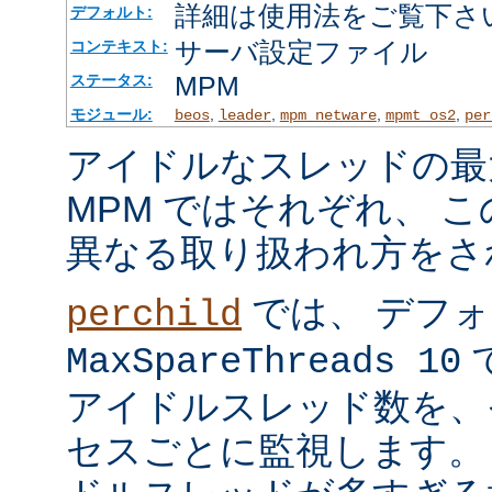
詳細は使用法をご覧下さ
デフォルト:
サーバ設定ファイル
コンテキスト:
MPM
ステータス:
モジュール:
,
,
,
,
beos
leader
mpm_netware
mpmt_os2
per
アイドルなスレッドの最
MPM ではそれぞれ、 
異なる取り扱われ方をさ
では、 デフ
perchild
で
MaxSpareThreads 10
アイドルスレッド数を、
セスごとに監視します。