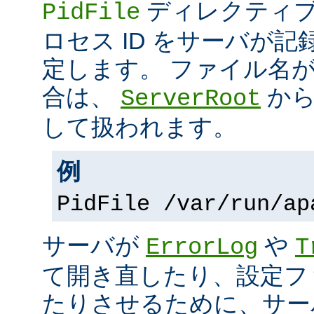
ディレクティブ
PidFile
ロセス ID をサーバが
定します。 ファイル名
合は、
から
ServerRoot
して扱われます。
例
PidFile /var/run/ap
サーバが
や
ErrorLog
T
て開き直したり、設定フ
たりさせるために、サー