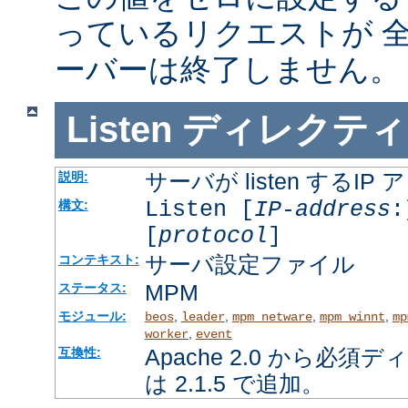
っているリクエストが 
ーバーは終了しません。
Listen
ディレクティ
サーバが listen するI
説明:
Listen [
IP-address
:
構文:
[
protocol
]
サーバ設定ファイル
コンテキスト:
MPM
ステータス:
モジュール:
,
,
,
,
beos
leader
mpm_netware
mpm_winnt
mp
,
worker
event
Apache 2.0 から必
互換性:
は 2.1.5 で追加。