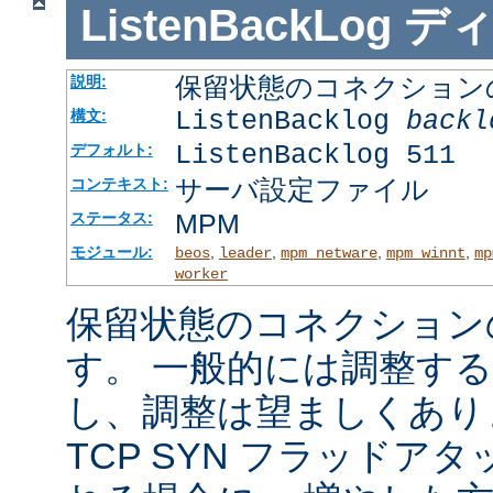
ListenBackLog
デ
保留状態のコネクション
説明:
ListenBacklog
backl
構文:
ListenBacklog 511
デフォルト:
サーバ設定ファイル
コンテキスト:
MPM
ステータス:
モジュール:
,
,
,
,
beos
leader
mpm_netware
mpm_winnt
mp
worker
保留状態のコネクション
す。 一般的には調整す
し、調整は望ましくあり
TCP SYN フラッドア