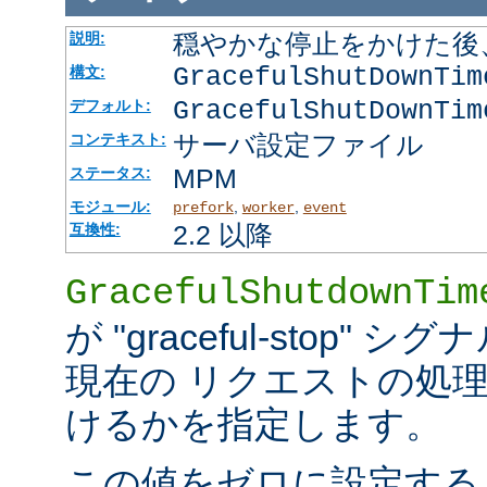
穏やかな停止をかけた後
説明:
GracefulShutDownTi
構文:
GracefulShutDownTim
デフォルト:
サーバ設定ファイル
コンテキスト:
MPM
ステータス:
モジュール:
,
,
prefork
worker
event
2.2 以降
互換性:
GracefulShutdownTim
が "graceful-stop
現在の リクエストの処
けるかを指定します。
この値をゼロに設定する