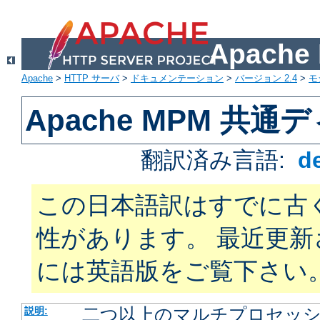
Apach
Apache
>
HTTP サーバ
>
ドキュメンテーション
>
バージョン 2.4
>
モ
Apache MPM 共
翻訳済み言語:
d
この日本語訳はすでに古
性があります。 最近更
には英語版をご覧下さい
二つ以上のマルチプロセッシン
説明: