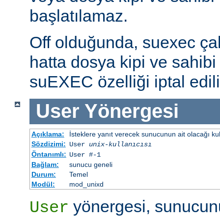
başlatılamaz.
Off olduğunda, suexec çalış
hatta dosya kipi ve sahibi 
suEXEC özelliği iptal edili
User
Yönergesi
Açıklama:
İsteklere yanıt verecek sunucunun ait olacağı kulla
Sözdizimi:
User
unix-kullanıcısı
Öntanımlı:
User #-1
Bağlam:
sunucu geneli
Durum:
Temel
Modül:
mod_unixd
yönergesi, sunucunu
User