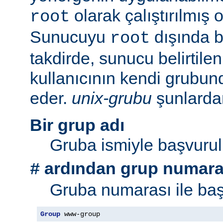
olarak çalıştırılmış 
root
Sunucuyu
dışında bi
root
takdirde, sunucu belirtil
kullanıcının kendi grubu
eder.
unix-grubu
şunlardan 
Bir grup adı
Gruba ismiyle başvurul
ardından grup numara
#
Gruba numarası ile baş
Group
 www-group