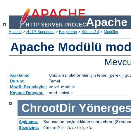
Apache 
Apache
>
HTTP Sunucusu
>
Belgeleme
>
Sürüm 2.4
>
Modüller
Apache Modülü mod
Mevcut
Açıklama:
Unix ailesi platformlar için temel (gerekli) güv
Durum:
Temel
Modül Betimleyici:
unixd_module
Kaynak Dosyası:
mod_unixd.c
ChrootDir
Yönerges
Açıklama:
Sunucunun başlatıldıktan sonra chroot(8) yapacağ
Sözdizimi:
ChrootDir
/dizin/yolu