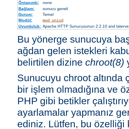
Öntanımlı:
none
Bağlam:
sunucu geneli
Durum:
Temel
Modül:
mod_unixd
Uyumluluk:
Apache HTTP Sunucusunun 2.2.10 and laterve so
Bu yönerge sunucuya başl
ağdan gelen istekleri ka
belirtilen dizine
chroot(8)
y
Sunucuyu chroot altında ç
bir işlem olmadığına ve ö
PHP gibi betikler çalıştırı
ayarlamalar yapmanız ger
ediniz. Lütfen, bu özelliğ