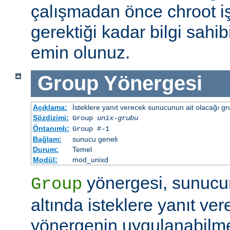
çalışmadan önce chroot i
gerektiği kadar bilgi sah
emin olunuz.
Group
Yönergesi
Açıklama:
İsteklere yanıt verecek sunucunun ait olacağı gru
Sözdizimi:
Group
unix-grubu
Öntanımlı:
Group #-1
Bağlam:
sunucu geneli
Durum:
Temel
Modül:
mod_unixd
yönergesi, sunucu
Group
altında isteklere yanıt ver
yönergenin uygulanabilme