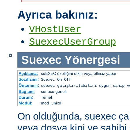
Ayrıca bakınız:
VHostUser
SuexecUserGroup
Suexec
Yönergesi
Açıklama:
suEXEC özelliğini etkin veya etkisiz yapar
Sözdizimi:
Suexec On|Off
Öntanımlı:
suexec çalıştırılabiliri uygun sahip v
Bağlam:
sunucu geneli
Durum:
Temel
Modül:
mod_unixd
On olduğunda, suexec çalış
veya dosya kipi ve sahibi