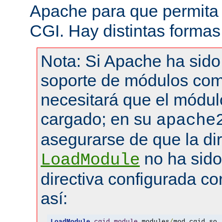
Apache para que permita 
CGI. Hay distintas formas
Nota: Si Apache ha sid
soporte de módulos com
necesitará que el módul
cargado; en su
apache
asegurarse de que la dir
no ha sid
LoadModule
directiva configurada co
así:
LoadModule
cgid_module
 modules
/
mod_cgid
.
so