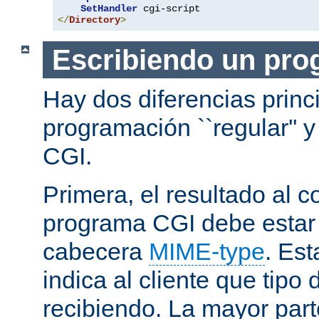
SetHandler
</
Directory
>
Escribiendo un pro
Hay dos diferencias princ
programación ``regular'' 
CGI.
Primera, el resultado al c
programa CGI debe estar
cabecera
MIME-type
. Es
indica al cliente que tipo
recibiendo. La mayor part