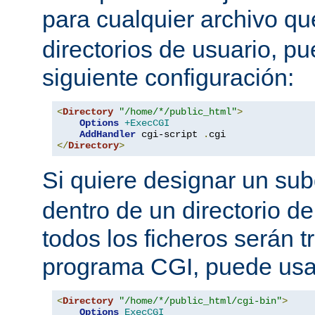
para cualquier archivo q
directorios de usuario, pu
siguiente configuración:
<
Directory
"/home/*/public_html"
>
Options
+ExecCGI
AddHandler
 cgi-script 
.
</
Directory
>
Si quiere designar un sub
dentro de un directorio de
todos los ficheros serán 
programa CGI, puede usar
<
Directory
"/home/*/public_html/cgi-bin"
>
Options
ExecCGI