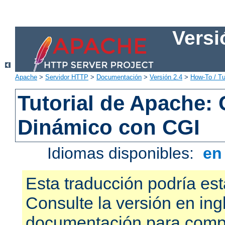
Versi
Apache
>
Servidor HTTP
>
Documentación
>
Versión 2.4
>
How-To / Tu
Tutorial de Apache:
Dinámico con CGI
Idiomas disponibles:
e
Esta traducción podría est
Consulte la versión en ing
documentación para compr