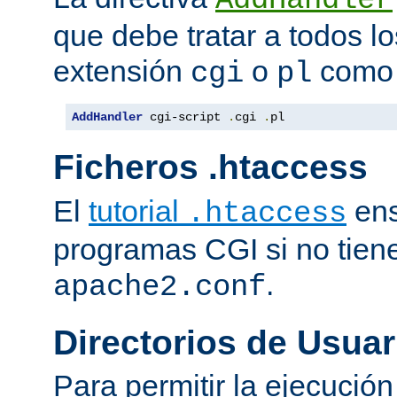
que debe tratar a todos lo
extensión
o
como 
cgi
pl
AddHandler
 cgi-script 
.
cgi 
.
pl
Ficheros .htaccess
El
tutorial
ens
.htaccess
programas CGI si no tien
.
apache2.conf
Directorios de Usuar
Para permitir la ejecuci