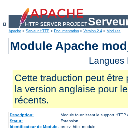
Serveu
Apache
>
Serveur HTTP
>
Documentation
>
Version 2.4
>
Modules
Module Apache mod
Langues 
Cette traduction peut être 
la version anglaise pour 
récents.
Description:
Module fournissant le support HTTP
Statut:
Extension
Identificateur de Module:
proxy_http_module