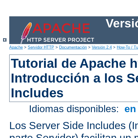
Versi
Apache
>
Servidor HTTP
>
Documentación
>
Versión 2.4
>
How-To / Tu
Tutorial de Apache h
Introducción a los S
Includes
Idiomas disponibles:
e
Los Server Side Includes (I
parte Servidor) facilitan un