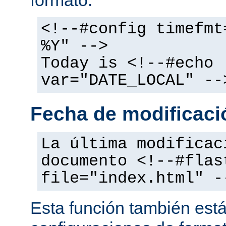
<!--#config timefmt
%Y" -->
Today is <!--#echo
var="DATE_LOCAL" --
Fecha de modificació
La última modificac
documento <!--#flas
file="index.html" -
Esta función también está