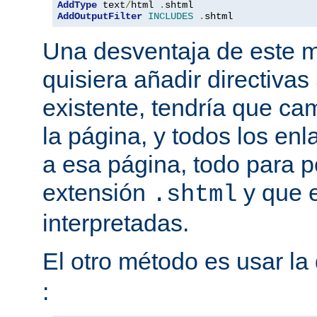
AddType
 text
/
html 
.
AddOutputFilter
INCLUDES
.
shtml
Una desventaja de este m
quisiera añadir directiva
existente, tendría que ca
la página, y todos los en
a esa página, todo para p
extensión
y que e
.shtml
interpretadas.
El otro método es usar la 
: