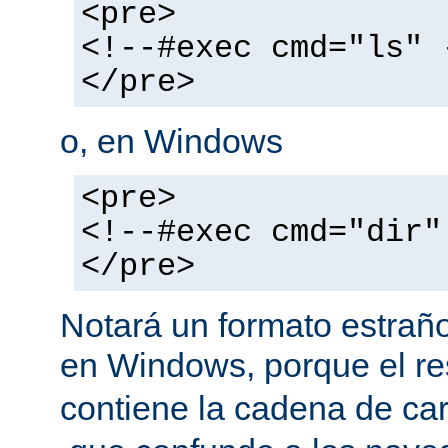
<pre>
<!--#exec cmd="ls" 
</pre>
o, en Windows
<pre>
<!--#exec cmd="dir"
</pre>
Notará un formato estraño
en Windows, porque el r
contiene la cadena de car