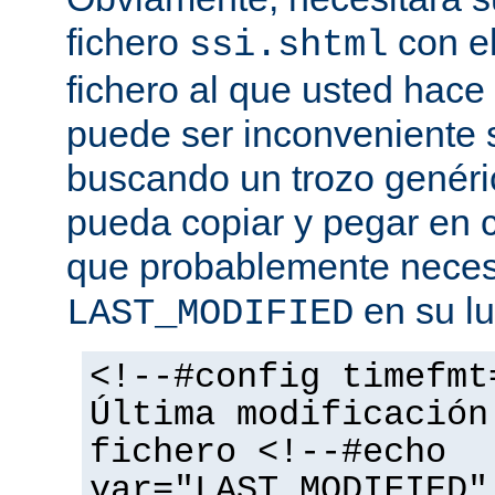
fichero
con el
ssi.shtml
fichero al que usted hace 
puede ser inconveniente s
buscando un trozo genéri
pueda copiar y pegar en c
que probablemente necesi
en su lu
LAST_MODIFIED
<!--#config timefmt
Última modificación
fichero <!--#echo
var="LAST_MODIFIED"