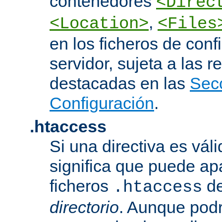
contenedores
<Direc
,
<Location>
<Files
en los ficheros de conf
servidor, sujeta a las r
destacadas en las
Sec
Configuración
.
.htaccess
Si una directiva es vál
significa que puede ap
ficheros
d
.htaccess
directorio
. Aunque podr