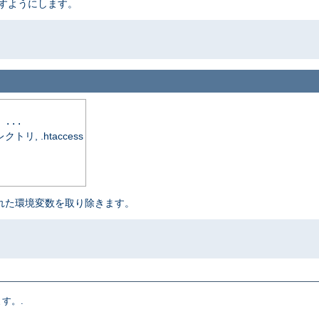
渡すようにします。
 ...
, .htaccess
定された環境変数を取り除きます。
す。.