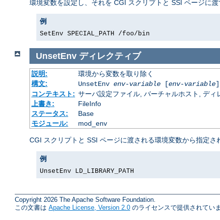
環境変数を設定し、それを CGI スクリプトと SSI ページに
例
SetEnv SPECIAL_PATH /foo/bin
UnsetEnv
ディレクティブ
説明:
環境から変数を取り除く
構文:
UnsetEnv
env-variable
[
env-variable
]
コンテキスト:
サーバ設定ファイル, バーチャルホスト, ディレクトリ
上書き:
FileInfo
ステータス:
Base
モジュール:
mod_env
CGI スクリプトと SSI ページに渡される環境変数から指
例
UnsetEnv LD_LIBRARY_PATH
Copyright 2026 The Apache Software Foundation.
この文書は
Apache License, Version 2.0
のライセンスで提供されていま