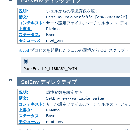
PassEnv
ディレクティブ
説明:
シェルからの環境変数を渡す
構文:
PassEnv
env-variable
[
env-variable
] 
コンテキスト:
サーバ設定ファイル, バーチャルホスト, ディレクトリ
上書き:
FileInfo
ステータス:
Base
モジュール:
mod_env
プロセスを起動したシェルの環境から CGI スクリプト
httpd
例
PassEnv LD_LIBRARY_PATH
SetEnv
ディレクティブ
説明:
環境変数を設定する
構文:
SetEnv
env-variable
value
コンテキスト:
サーバ設定ファイル, バーチャルホスト, ディレクトリ
上書き:
FileInfo
ステータス:
Base
モジュール:
mod_env