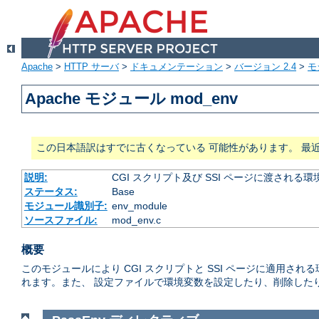
Apache
>
HTTP サーバ
>
ドキュメンテーション
>
バージョン 2.4
>
モ
Apache モジュール mod_env
この日本語訳はすでに古くなっている 可能性があります。 最
説明:
CGI スクリプト及び SSI ページに渡され
ステータス:
Base
モジュール識別子:
env_module
ソースファイル:
mod_env.c
概要
このモジュールにより CGI スクリプトと SSI ページに適用
れます。また、 設定ファイルで環境変数を設定したり、削除した