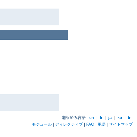
翻訳済み言語:
en
|
fr
|
ja
|
ko
|
tr
モジュール
|
ディレクティブ
|
FAQ
|
用語
|
サイトマップ