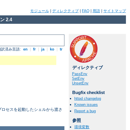
モジュール
|
ディレクティブ
|
FAQ
|
用語
|
サイトマップ
 2.4
翻訳済み言語:
en
|
fr
|
ja
|
ko
|
tr
ディレクティブ
PassEnv
SetEnv
UnsetEnv
Bugfix checklist
httpd changelog
Known issues
プロセスを起動したシェルから渡さ
Report a bug
参照
環境変数