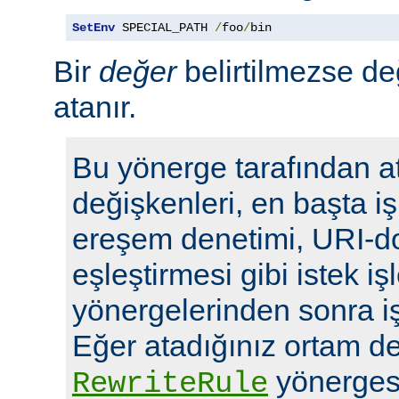
SetEnv
 SPECIAL_PATH 
/
foo
/
bin
Bir
değer
belirtilmezse de
atanır.
Bu yönerge tarafından a
değişkenleri, en başta i
ereşem denetimi, URI-d
eşleştirmesi gibi istek i
yönergelerinden sonra i
Eğer atadığınız ortam de
yönergesi
RewriteRule