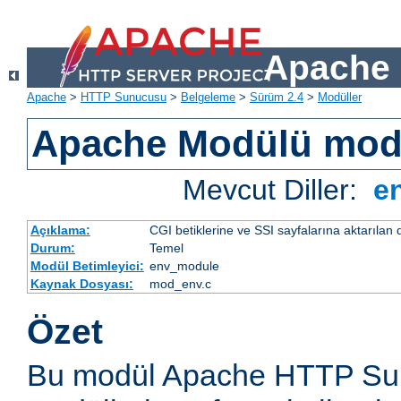
Apache 
Apache
>
HTTP Sunucusu
>
Belgeleme
>
Sürüm 2.4
>
Modüller
Apache Modülü mo
Mevcut Diller:
e
Açıklama:
CGI betiklerine ve SSI sayfalarına aktarılan 
Durum:
Temel
Modül Betimleyici:
env_module
Kaynak Dosyası:
mod_env.c
Özet
Bu modül Apache HTTP Sun