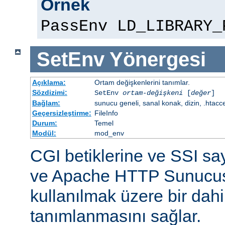
Örnek
PassEnv LD_LIBRARY_
SetEnv
Yönergesi
Açıklama:
Ortam değişkenlerini tanımlar.
Sözdizimi:
SetEnv
ortam-değişkeni
[
değer
]
Bağlam:
sunucu geneli, sanal konak, dizin, .htacc
Geçersizleştirme:
FileInfo
Durum:
Temel
Modül:
mod_env
CGI betiklerine ve SSI sa
ve Apache HTTP Sunucus
kullanılmak üzere bir dahi
tanımlanmasını sağlar.