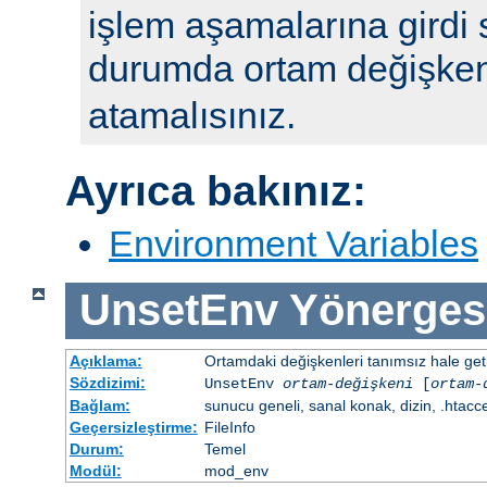
işlem aşamalarına girdi 
durumda ortam değişke
atamalısınız.
Ayrıca bakınız:
Environment Variables
UnsetEnv
Yönerges
Açıklama:
Ortamdaki değişkenleri tanımsız hale getir
Sözdizimi:
UnsetEnv
ortam-değişkeni
[
ortam-
Bağlam:
sunucu geneli, sanal konak, dizin, .htacc
Geçersizleştirme:
FileInfo
Durum:
Temel
Modül:
mod_env